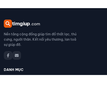
tim
giup
.com
Nền tảng cộng đồng giúp tìm đồ thất lạc, thú
cưng, người thân. Kết nối yêu thương, lan toả
sự giúp đỡ.
DANH MỤC
Đồ thất lạc
Thú cưng thất lạc
Người thân thất lạc
Đồ nhặt được