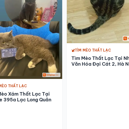
TÌM MÈO THẤT LẠC
Tìm Mèo Thất Lạc Tại N
Văn Hóa Đại Cát 2, Hà N
MÈO THẤT LẠC
Mèo Xám Thất Lạc Tại
Xe 395a Lạc Long Quân