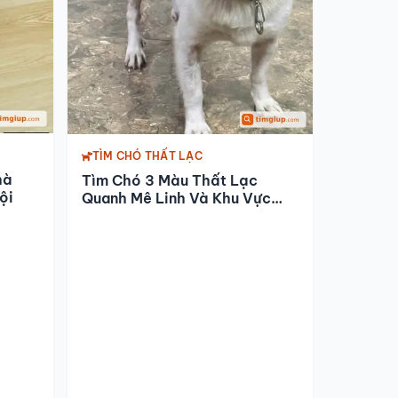
TÌM CHÓ THẤT LẠC
hà
Tìm Chó 3 Màu Thất Lạc
ội
Quanh Mê Linh Và Khu Vực
Lân Cận