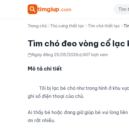
tim
giup
.com
Trang chủ
Thú cưng thất lạc
Tìm chó thất lạc
Tì
Tìm chó đeo vòng cổ lạc
Ngày đăng 25/05/2026
307 lượt xem
Mô tả chi tiết
          Tôi bị lạc bé chó như trong hình ở khu vực Xa La, Hà Đông vào hôm qua 25/6. Bé có đeo vòng cổ 
ghi số điện thoại của chủ.

Ai thấy bé hoặc đang giữ giúp bé vui lòng liê
ơn rất nhiều.
