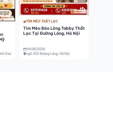
TÌM MÈO THẤT LẠC
Tìm Mèo Báo Lông Tabby Thất
Lạc Tại Đường Láng, Hà Nội
ạc
 Mỹ
09/08/2026
Bình Dương (gần chợ Phú Mỹ)
ngõ 302 Đường Láng, Hà Nội