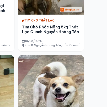
ại
ình
TÌM CHÓ THẤT LẠC
Tìm Chó Phốc Nặng 5kg Thất
Lạc Quanh Nguyễn Hoàng Tôn
10/08/2026
 quận Ba Đình
Khu 11 Nguyễn Hoàng Tôn, gần 2 con rồng, Hà Nội