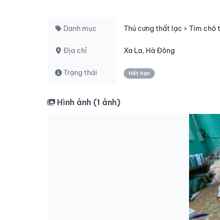
Danh mục
Thú cưng thất lạc > Tìm chó 
Địa chỉ
Xa La, Hà Đông
Trạng thái
Hết hạn
Hình ảnh (
1
ảnh)