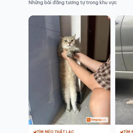
Những bài đăng tương tự trong khu vực
TÌM 
TÌM MÈO THẤT LẠC