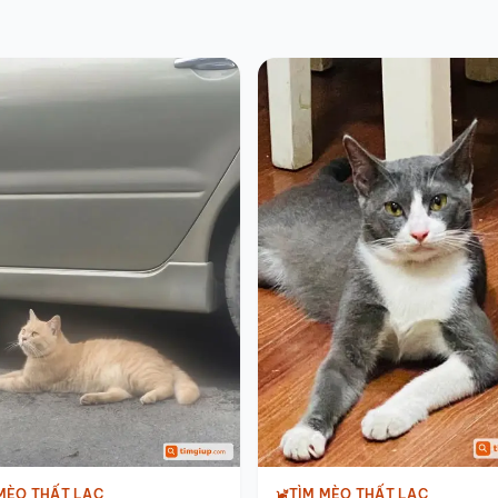
TÌM MÈO THẤT LẠC
MÈO THẤT LẠC