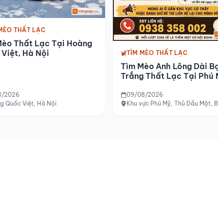
MÈO THẤT LẠC
Mèo Thất Lạc Tại Hoàng
Việt, Hà Nội
TÌM MÈO THẤT LẠC
Tìm Mèo Anh Lông Dài B
Trắng Thất Lạc Tại Phú
8/2026
09/08/2026
 Long Biên, Hà Nội
g Quốc Việt, Hà Nội
Khu vực Phú Mỹ, Thủ Dầu Một, 