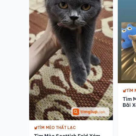
TÌM 
Tìm 
Bãi 
TÌM MÈO THẤT LẠC
Tìm Mèo Scottish Fold Xám