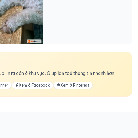
p, in ra dán ở khu vực. Giúp lan toả thông tin nhanh hơn!
anner
Xem ở Facebook
Xem ở Pinterest