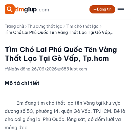
tim
giup
.com
Đăng tin
Trang chủ
Thú cưng thất lạc
Tìm chó thất lạc
Tìm Chó Lai Phú Quốc Tên Vàng Thất Lạc Tại Gò Vấp,...
Tìm Chó Lai Phú Quốc Tên Vàng
Thất Lạc Tại Gò Vấp, Tp.hcm
Ngày đăng 26/06/2026
585 lượt xem
Mô tả chi tiết
          Em đang tìm chó thất lạc tên Vàng tại khu vực 
đường số 53, phường 14, quận Gò Vấp, TP.HCM. Bé là 
chó cái giống lai Phú Quốc, lông sát, có đốm lưỡi và 
móng đeo.
