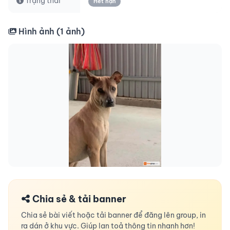
Trạng thái
Hết hạn
Hình ảnh (
1
ảnh)
Chia sẻ & tải banner
Chia sẻ bài viết hoặc tải banner để đăng lên group, in
ra dán ở khu vực. Giúp lan toả thông tin nhanh hơn!