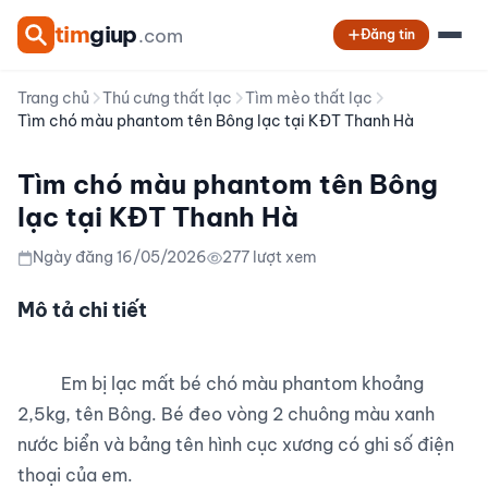
tim
giup
.com
Đăng tin
Trang chủ
Thú cưng thất lạc
Tìm mèo thất lạc
Tìm chó màu phantom tên Bông lạc tại KĐT Thanh Hà
Tìm chó màu phantom tên Bông
lạc tại KĐT Thanh Hà
Ngày đăng 16/05/2026
277 lượt xem
Mô tả chi tiết
          Em bị lạc mất bé chó màu phantom khoảng 
2,5kg, tên Bông. Bé đeo vòng 2 chuông màu xanh 
nước biển và bảng tên hình cục xương có ghi số điện 
thoại của em.
