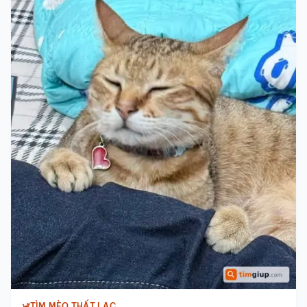
TÌM MÈO THẤT LẠC