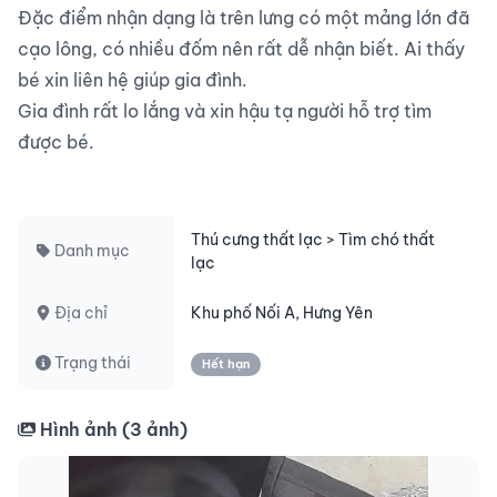
Đặc điểm nhận dạng là trên lưng có một mảng lớn đã 
cạo lông, có nhiều đốm nên rất dễ nhận biết. Ai thấy 
bé xin liên hệ giúp gia đình.

Gia đình rất lo lắng và xin hậu tạ người hỗ trợ tìm 
được bé.

Thú cưng thất lạc > Tìm chó thất
Danh mục
lạc
Địa chỉ
Khu phố Nối A, Hưng Yên
Trạng thái
Hết hạn
Hình ảnh (
3
ảnh)