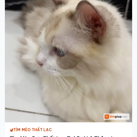
TÌM MÈO THẤT LẠC