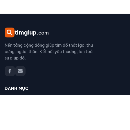
tim
giup
.com
Nền tảng cộng đồng giúp tìm đồ thất lạc, thú
cưng, người thân. Kết nối yêu thương, lan toả
sự giúp đỡ.
DANH MỤC
Đồ thất lạc
Thú cưng thất lạc
Người thân thất lạc
Đồ nhặt được