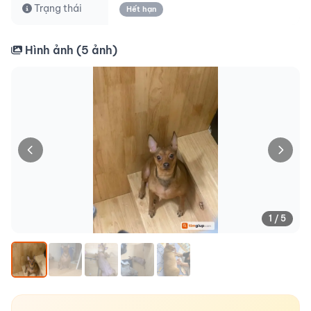
Trạng thái
Hết hạn
Hình ảnh (
5
ảnh)
1 / 5