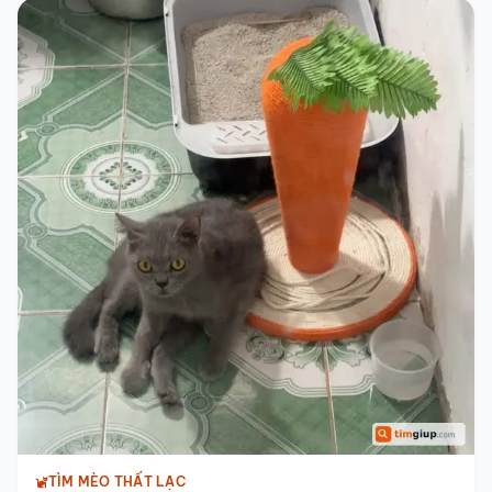
TÌM MÈO THẤT LẠC