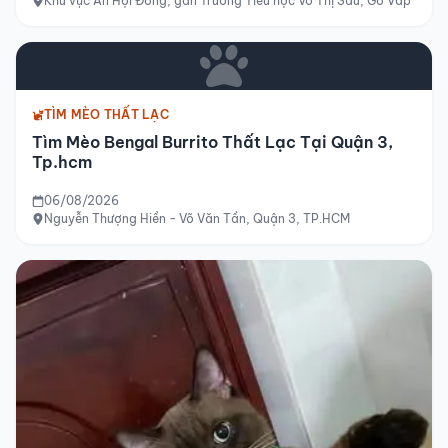
Khu vực An Hội Đông, gần Trường Tiểu học Võ Thị Sáu, Gò Vấp
TÌM MÈO THẤT LẠC
Tìm Mèo Bengal Burrito Thất Lạc Tại Quận 3,
Tp.hcm
06/08/2026
Nguyễn Thượng Hiền - Võ Văn Tần, Quận 3, TP.HCM