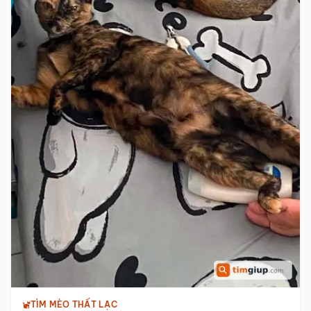
TÌM MÈO THẤT LẠC