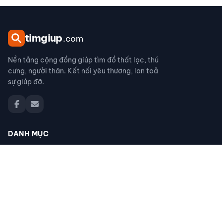
tim
giup
.com
Nền tảng cộng đồng giúp tìm đồ thất lạc, thú
cưng, người thân. Kết nối yêu thương, lan toả
sự giúp đỡ.
DANH MỤC
Đồ thất lạc
Thú cưng thất lạc
Người thân thất lạc
Đồ nhặt được
Cộng đồng giúp đỡ