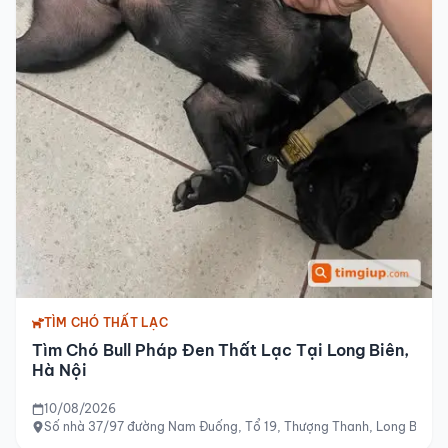
TÌM CHÓ THẤT LẠC
Tìm Chó Bull Pháp Đen Thất Lạc Tại Long Biên,
Hà Nội
10/08/2026
Số nhà 37/97 đường Nam Đuống, Tổ 19, Thượng Thanh, Long Biên, 