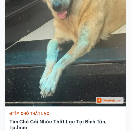
7, Tp.hcm
10/08/2026
gần khu vực Lâm Văn Bền, Trần Xuân Soạn, Quận 7