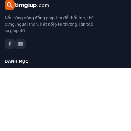
tim
giup
.com
Nền tảng cộng đồng giúp tìm đồ thất lạc, thú
cưng, người thân. Kết nối yêu thương, lan toả
sự giúp đỡ.
DANH MỤC
Đồ thất lạc
Thú cưng thất lạc
Người thân thất lạc
Đồ nhặt được