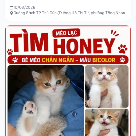
TÌM CHÓ THẤT LẠC
Nhặt Được Chó Vô Chủ Tại Đường Sách Tp Thủ
Đức
10/08/2026
Đường Sách TP Thủ Đức (Đường Hồ Thị Tư, phường Tăng Nhơn Phú,