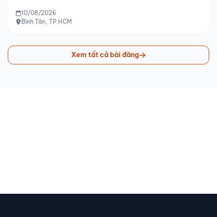
TÌM CHÓ THẤT LẠC
Tìm Chó Cái Nhóc Thất Lạc Tại Bình Tân,
Tp.hcm
10/08/2026
Bình Tân, TP.HCM
Xem tất cả bài đăng