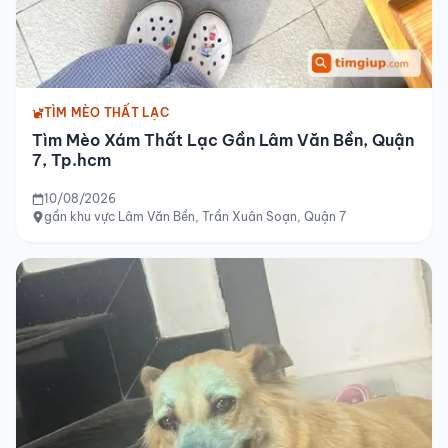
TÌM MÈO THẤT LẠC
Tìm Mèo Xám Thất Lạc Gần Lâm Văn Bền, Quận