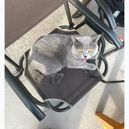
TÌM MÈO THẤT LẠC
Tìm Mèo Honey Chân Ngắn Thất Lạc Tại Tân
Vĩnh Lộc, Hcm
10/08/2026
C2B/20, Tổ 2, Ấp 3B, Tân Vĩnh Lộc, HCM