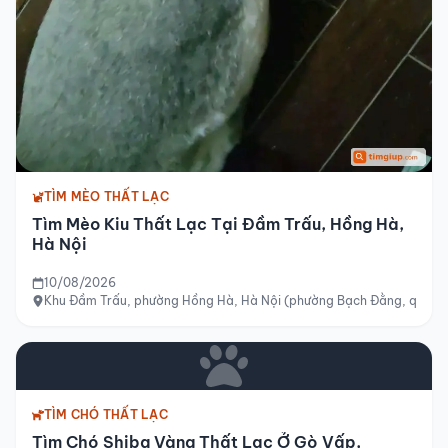
TÌM MÈO THẤT LẠC
Tìm Mèo Kiu Thất Lạc Tại Đầm Trấu, Hồng Hà,
Hà Nội
10/08/2026
Khu Đầm Trấu, phường Hồng Hà, Hà Nội (phường Bạch Đằng, quận H
TÌM CHÓ THẤT LẠC
Tìm Chó Shiba Vàng Thất Lạc Ở Gò Vấp,