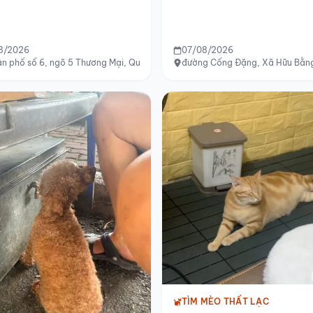
8/2026
07/08/2026
.HCM
n phố số 6, ngõ 5 Thương Mại, Quang Lãm, Phú Lương, Hà Đông, Hà Nội
đường Cống Đặng, Xã Hữu Bằng
TÌM MÈO THẤT LẠC