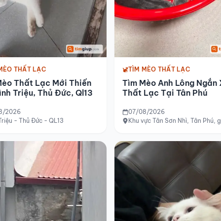
MÈO THẤT LẠC
TÌM MÈO THẤT LẠC
Mèo Thất Lạc Mới Thiến
Tìm Mèo Anh Lông Ngắn
ình Triệu, Thủ Đức, Ql13
Thất Lạc Tại Tân Phú
8/2026
07/08/2026
Triệu - Thủ Đức - QL13
Khu vực Tân Sơn Nhì, Tân Phú,