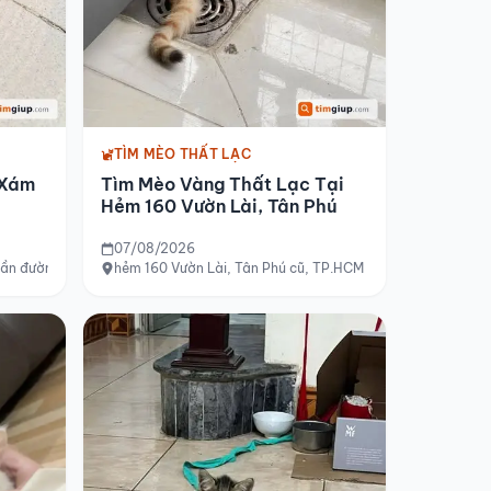
TÌM MÈO THẤT LẠC
 Xám
Tìm Mèo Vàng Thất Lạc Tại
Hẻm 160 Vườn Lài, Tân Phú
07/08/2026
 gần đường Lê Đình Thám, Cầu Xéo
hẻm 160 Vườn Lài, Tân Phú cũ, TP.HCM