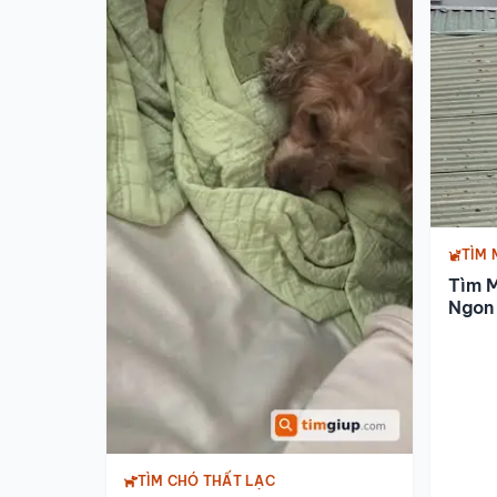
TÌM 
Tìm 
Ngon 
TÌM CHÓ THẤT LẠC