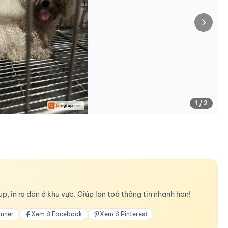
1 / 2
p, in ra dán ở khu vực. Giúp lan toả thông tin nhanh hơn!
anner
Xem ở Facebook
Xem ở Pinterest