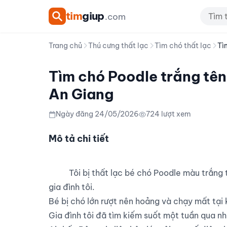
tim
giup
.com
Trang chủ
Thú cưng thất lạc
Tìm chó thất lạc
Tì
Tìm chó Poodle trắng tên
An Giang
Ngày đăng 24/05/2026
724 lượt xem
Mô tả chi tiết
          Tôi bị thất lạc bé chó Poodle màu trắng tên Bông, là thú cưng đã lớn tuổi và rất quan trọng với 
gia đình tôi.

Bé bị chó lớn rượt nên hoảng và chạy mất tại 
Gia đình tôi đã tìm kiếm suốt một tuần qua nh