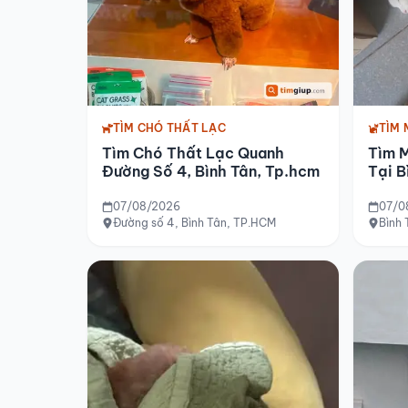
TÌM CHÓ THẤT LẠC
TÌM 
Tìm Chó Thất Lạc Quanh
Tìm 
Đường Số 4, Bình Tân, Tp.hcm
Tại B
07/08/2026
07/0
Đường số 4, Bình Tân, TP.HCM
Bình 