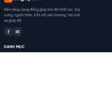
Nền tảng cộng đồng giúp tìm đồ thất lạc, thú
cưng, người thân. Kết nối yêu thương, lan toả
sự giúp đỡ.
DANH MỤC
Đồ thất lạc
Thú cưng thất lạc
Người thân thất lạc
Đồ nhặt được
Cộng đồng giúp đỡ
Tìm giấy tờ
Tìm chó mèo thất lạc
Khác