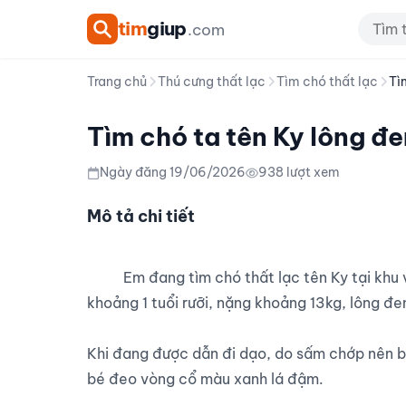
tim
giup
.com
Trang chủ
Thú cưng thất lạc
Tìm chó thất lạc
Tì
Tìm chó ta tên Ky lông đe
Ngày đăng 19/06/2026
938 lượt xem
Mô tả chi tiết
          Em đang tìm chó thất lạc tên Ky tại khu vực Đông Hưng Thuận, Quận 12, TP.HCM. Bé là chó ta 
khoảng 1 tuổi rưỡi, nặng khoảng 13kg, lông đen
Khi đang được dẫn đi dạo, do sấm chớp nên bé
bé đeo vòng cổ màu xanh lá đậm.
