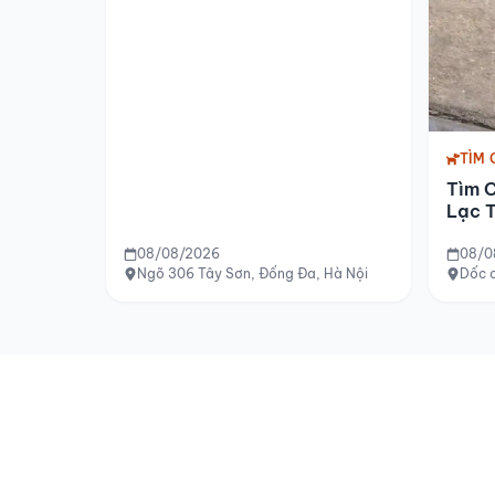
TÌM 
Tìm 
Lạc T
08/08/2026
08/0
Ngõ 306 Tây Sơn, Đống Đa, Hà Nội
Dốc c