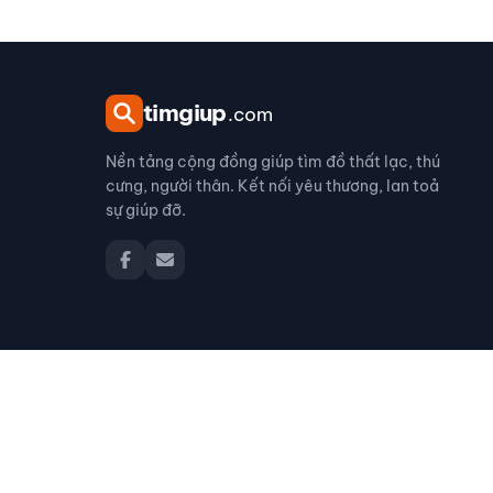
tim
giup
.com
Nền tảng cộng đồng giúp tìm đồ thất lạc, thú
cưng, người thân. Kết nối yêu thương, lan toả
sự giúp đỡ.