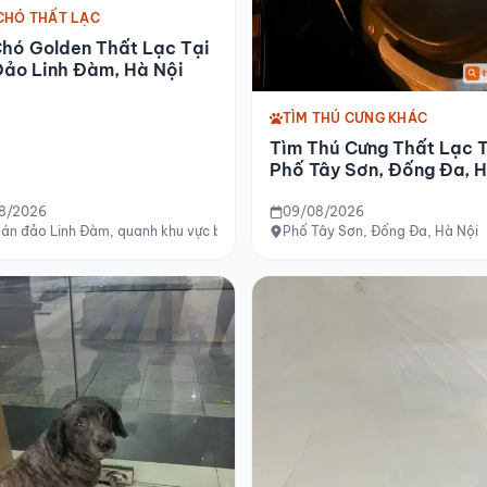
CHÓ THẤT LẠC
hó Golden Thất Lạc Tại
Đảo Linh Đàm, Hà Nội
TÌM THÚ CƯNG KHÁC
Tìm Thú Cưng Thất Lạc 
Phố Tây Sơn, Đống Đa, H
8/2026
09/08/2026
án đảo Linh Đàm, quanh khu vực bể bơi cũ, Hà Nội
Phố Tây Sơn, Đống Đa, Hà Nội