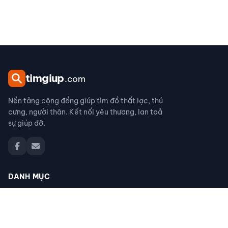
tim
giup
.com
Nền tảng cộng đồng giúp tìm đồ thất lạc, thú
cưng, người thân. Kết nối yêu thương, lan toả
sự giúp đỡ.
DANH MỤC
Đồ thất lạc
Thú cưng thất lạc
Người thân thất lạc