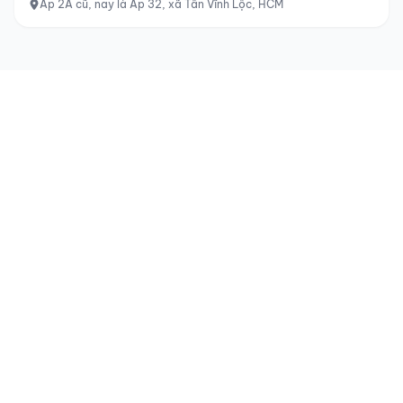
Ấp 2A cũ, nay là Ấp 32, xã Tân Vĩnh Lộc, HCM