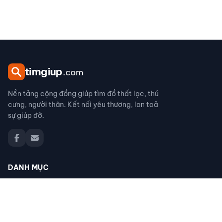
tim
giup
.com
Nền tảng cộng đồng giúp tìm đồ thất lạc, thú
cưng, người thân. Kết nối yêu thương, lan toả
sự giúp đỡ.
DANH MỤC
Đồ thất lạc
Thú cưng thất lạc
Người thân thất lạc