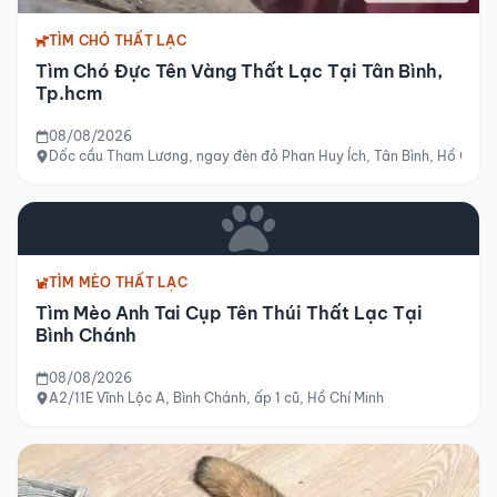
TÌM CHÓ THẤT LẠC
Tìm Chó Đực Tên Vàng Thất Lạc Tại Tân Bình,
Tp.hcm
08/08/2026
Dốc cầu Tham Lương, ngay đèn đỏ Phan Huy Ích, Tân Bình, Hồ Chí M
TÌM MÈO THẤT LẠC
Tìm Mèo Anh Tai Cụp Tên Thúi Thất Lạc Tại
Bình Chánh
08/08/2026
A2/11E Vĩnh Lộc A, Bình Chánh, ấp 1 cũ, Hồ Chí Minh