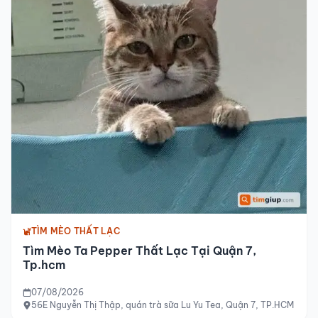
TÌM MÈO THẤT LẠC
Tìm Mèo Ta Pepper Thất Lạc Tại Quận 7,
Tp.hcm
07/08/2026
56E Nguyễn Thị Thập, quán trà sữa Lu Yu Tea, Quận 7, TP.HCM