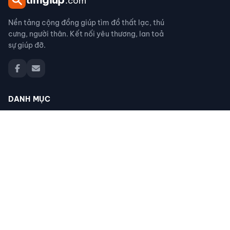
.com
Nền tảng cộng đồng giúp tìm đồ thất lạc, thú
cưng, người thân. Kết nối yêu thương, lan toả
sự giúp đỡ.
DANH MỤC
Đồ thất lạc
Thú cưng thất lạc
Người thân thất lạc
Đồ nhặt được
Cộng đồng giúp đỡ
Tìm giấy tờ
Tìm chó mèo thất lạc
Khác