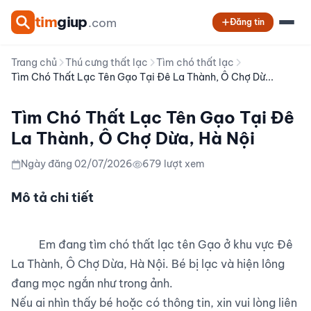
tim
giup
.com
Đăng tin
Trang chủ
Thú cưng thất lạc
Tìm chó thất lạc
Tìm Chó Thất Lạc Tên Gạo Tại Đê La Thành, Ô Chợ Dừ...
Tìm Chó Thất Lạc Tên Gạo Tại Đê
La Thành, Ô Chợ Dừa, Hà Nội
Ngày đăng 02/07/2026
679 lượt xem
Mô tả chi tiết
          Em đang tìm chó thất lạc tên Gạo ở khu vực Đê 
La Thành, Ô Chợ Dừa, Hà Nội. Bé bị lạc và hiện lông 
đang mọc ngắn như trong ảnh.

Nếu ai nhìn thấy bé hoặc có thông tin, xin vui lòng liên 