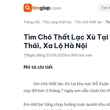
tim
giup
.com
Trang chủ
Thú cưng thất lạc
Tìm chó thất lạc
Tì
Tìm Chó Thất Lạc Xù Tại
Thái, Xa Lộ Hà Nội
Ngày đăng 23/06/2026
768 lượt xem
Mô tả chi tiết
          tìm chó thất lạc Xù tại khu vực Đỗ Xuân Hợp, Ngã Tư Bình Thái (Xa Lộ Hà Nội, Nam Hoà), đến 
nay đã hơn 2 tháng 7 ngày em vẫn chưa tìm th
Em nhớ bé từng chạy hoảng loạn quanh khu này