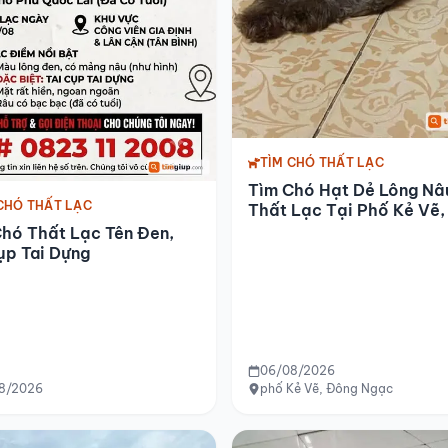
TÌM CHÓ THẤT LẠC
Tìm Chó Hạt Dẻ Lông Nâ
CHÓ THẤT LẠC
Thất Lạc Tại Phố Kẻ Vẽ
Ngạc
hó Thất Lạc Tên Đen,
ụp Tai Dựng
06/08/2026
ình, Biên Hòa
8/2026
phố Kẻ Vẽ, Đông Ngạc