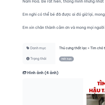
Nam Hoà. Bé rất hiền, thông minh nhưng nhát n
Em nghi có thể bé đã được ai đó giữ lại, mong 
Em xin chân thành cảm ơn và mong mọi người li
Danh mục
Thú cưng thất lạc > Tìm chó 
Trạng thái
Hết hạn
Hình ảnh (
4
ảnh)