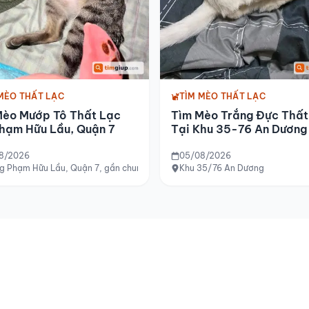
MÈO THẤT LẠC
TÌM MÈO THẤT LẠC
Mèo Mướp Tô Thất Lạc
Tìm Mèo Trắng Đực Thất
hạm Hữu Lầu, Quận 7
Tại Khu 35-76 An Dương
8/2026
05/08/2026
n Bình Thạnh
 Phạm Hữu Lầu, Quận 7, gần chung cư Belleza
Khu 35/76 An Dương