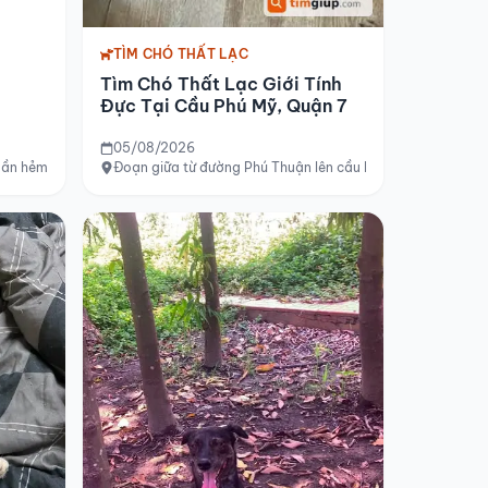
TÌM CHÓ THẤT LẠC
Tìm Chó Thất Lạc Giới Tính
Đực Tại Cầu Phú Mỹ, Quận 7
05/08/2026
gần hẻm Phú An 039, gần cầu Ông Cộ, Bình Dương
Đoạn giữa từ đường Phú Thuận lên cầu Phú Mỹ, Quận 7