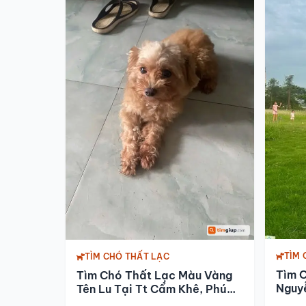
TÌM 
TÌM CHÓ THẤT LẠC
Tìm 
Tìm Chó Thất Lạc Màu Vàng
Nguyễ
Tên Lu Tại Tt Cẩm Khê, Phú
Thọ