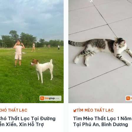
CHÓ THẤT LẠC
TÌM MÈO THẤT LẠC
Chó Thất Lạc Tại Đường
Tìm Mèo Thất Lạc 1 Năm
n Xiển, Xin Hỗ Trợ
Tại Phú An, Bình Dương