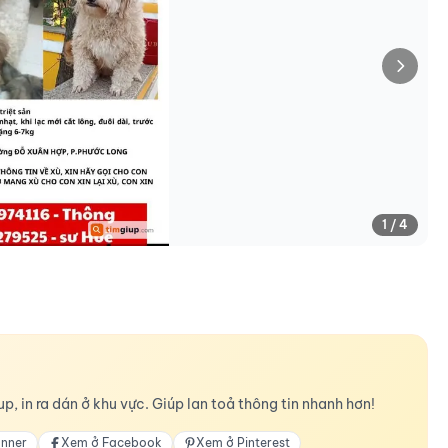
1 / 4
p, in ra dán ở khu vực. Giúp lan toả thông tin nhanh hơn!
anner
Xem ở Facebook
Xem ở Pinterest