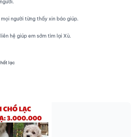
gười.

mọi người từng thấy xin báo giúp.

ên hệ giúp em sớm tìm lại Xù.

thất lạc