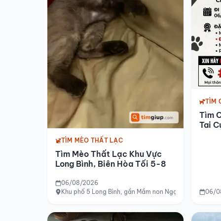
TÌM 
Tìm C
Tai C
TÌM MÈO THẤT LẠC
Tìm Mèo Thất Lạc Khu Vực
Long Bình, Biên Hòa Tối 5-8
06/08/2026
Khu phố 5 Long Bình, gần Mầm non Ngọc Lan 2, Long B
06/0