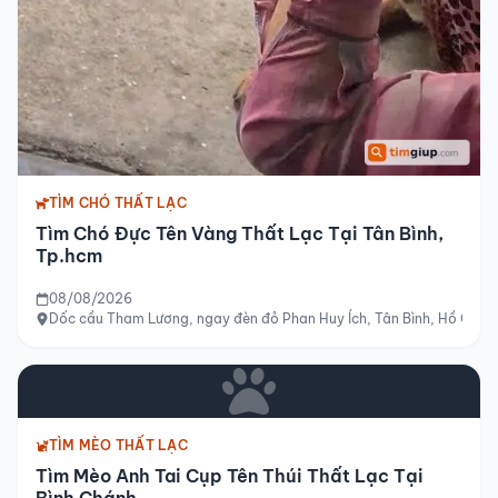
TÌM CHÓ THẤT LẠC
Tìm Chó Đực Tên Vàng Thất Lạc Tại Tân Bình,
Tp.hcm
08/08/2026
Dốc cầu Tham Lương, ngay đèn đỏ Phan Huy Ích, Tân Bình, Hồ Chí M
TÌM MÈO THẤT LẠC
Tìm Mèo Anh Tai Cụp Tên Thúi Thất Lạc Tại
Bình Chánh