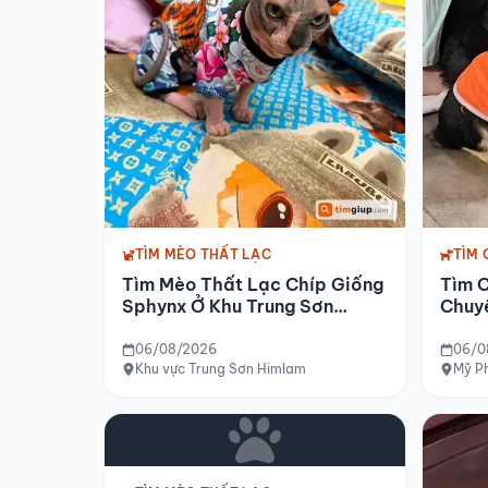
TÌM MÈO THẤT LẠC
TÌM 
Tìm Mèo Thất Lạc Chíp Giống
Tìm 
Sphynx Ở Khu Trung Sơn
Chuy
Himlam
Phướ
06/08/2026
06/0
Khu vực Trung Sơn Himlam
Mỹ P