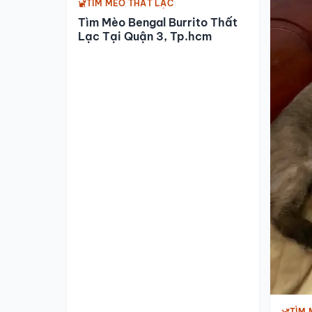
TÌM MÈO THẤT LẠC
Tìm Mèo Bengal Burrito Thất
Lạc Tại Quận 3, Tp.hcm
TÌM 