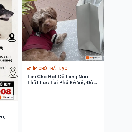
TÌM CHÓ THẤT LẠC
Tìm Chó Hạt Dẻ Lông Nâu
Thất Lạc Tại Phố Kẻ Vẽ, Đông
Ngạc
en,