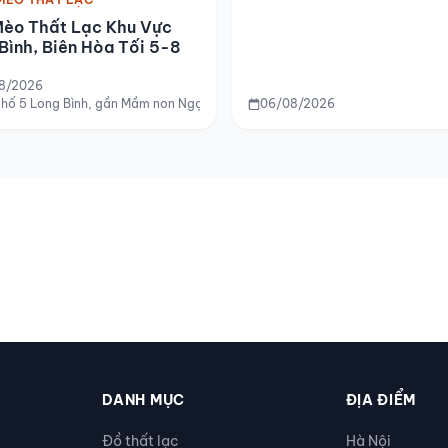
Mèo Thất Lạc Khu Vực
Bình, Biên Hòa Tối 5-8
8/2026
hố 5 Long Bình, gần Mầm non Ngọc Lan 2, Long Bình, Biên Hòa
06/08/2026
DANH MỤC
ĐỊA ĐIỂM
Đồ thất lạc
Hà Nội