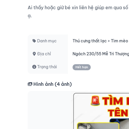
Ai thấy hoặc giữ bé xin liên hệ giúp em qua số
ạ.

Danh mục
Thú cưng thất lạc > Tìm mèo 
Địa chỉ
Ngách 230/55 Mễ Trì Thượng
Trạng thái
Hết hạn
Hình ảnh (
4
ảnh)