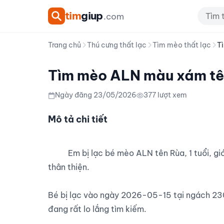
tim
giup
.com
Trang chủ
Thú cưng thất lạc
Tìm mèo thất lạc
T
Tìm mèo ALN màu xám tên
Ngày đăng 23/05/2026
377 lượt xem
Mô tả chi tiết
          Em bị lạc bé mèo ALN tên Rùa, 1 tuổi, giới tính cái và đã triệt sản. Bé có bộ lông màu xám, khá 
thân thiện.

Bé bị lạc vào ngày 2026-05-15 tại ngách 230
đang rất lo lắng tìm kiếm.
