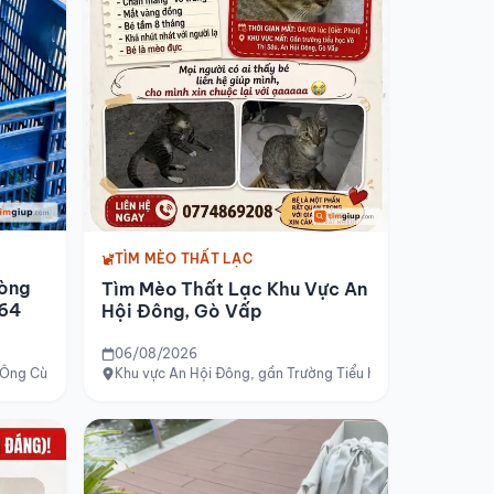
TÌM MÈO THẤT LẠC
òng
Tìm Mèo Thất Lạc Khu Vực An
 64
Hội Đông, Gò Vấp
06/08/2026
 Ông Cù
Khu vực An Hội Đông, gần Trường Tiểu học Võ Thị Sáu, Gò