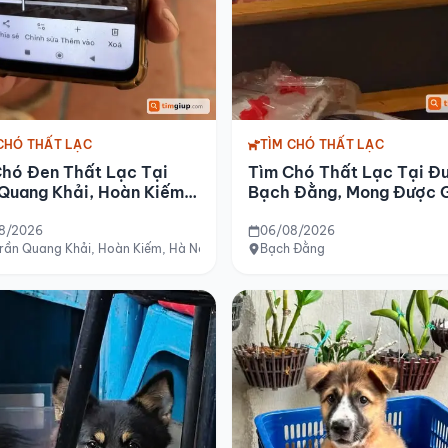
TÌM CHÓ THẤT LẠC
CHÓ THẤT LẠC
Tìm Chó Thất Lạc Tại Đ
Chó Đen Thất Lạc Tại
Bạch Đằng, Mong Được 
Quang Khải, Hoàn Kiếm,
Đỡ
ội
8/2026
06/08/2026
rần Quang Khải, Hoàn Kiếm, Hà Nội
Bạch Đằng