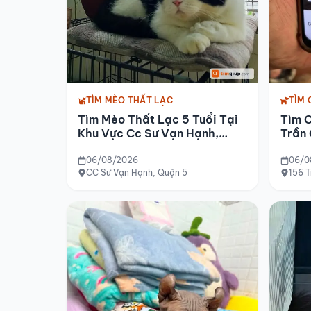
TÌM MÈO THẤT LẠC
TÌM 
Tìm Mèo Thất Lạc 5 Tuổi Tại
Tìm 
Khu Vực Cc Sư Vạn Hạnh,
Trần 
Quận 5
Hà N
06/08/2026
06/0
CC Sư Vạn Hạnh, Quận 5
156 T