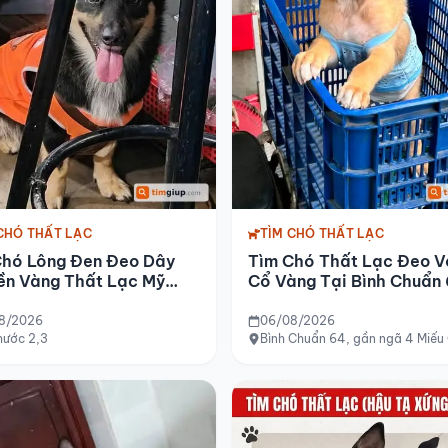
CHÓ THẤT LẠC
TÌM CHÓ THẤT LẠC
Chó Lông Đen Đeo Dây
Tìm Chó Thất Lạc Đeo V
ền Vàng Thất Lạc Mỹ
Cổ Vàng Tại Bình Chuẩn
c 2,3
8/2026
06/08/2026
hước 2,3
Bình Chuẩn 64, gần ngã 4 Miếu