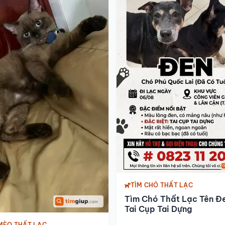
TÌM CHÓ THẤT LẠC
Tìm Chó Thất Lạc Tên Đ
Tai Cụp Tai Dựng
MÈO THẤT LẠC