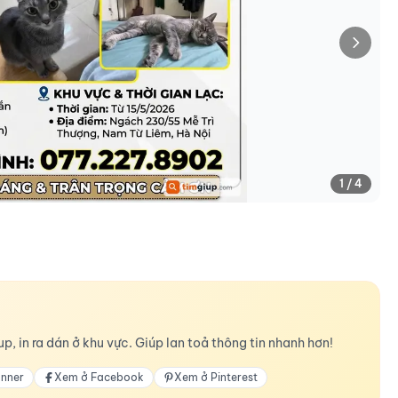
1 / 4
p, in ra dán ở khu vực. Giúp lan toả thông tin nhanh hơn!
anner
Xem ở Facebook
Xem ở Pinterest