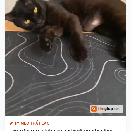
TÌM MÈO THẤT LẠC