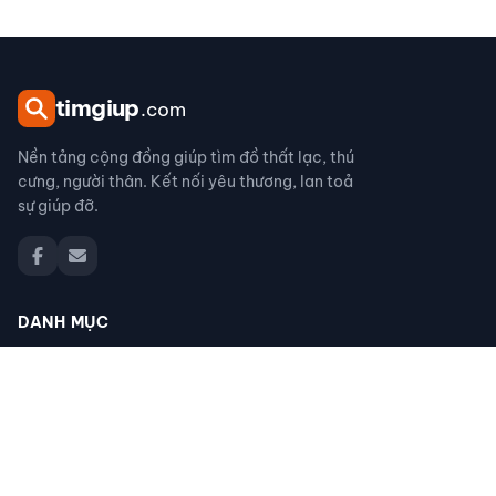
tim
giup
.com
Nền tảng cộng đồng giúp tìm đồ thất lạc, thú
cưng, người thân. Kết nối yêu thương, lan toả
sự giúp đỡ.
DANH MỤC
Đồ thất lạc
Thú cưng thất lạc
Người thân thất lạc
Đồ nhặt được