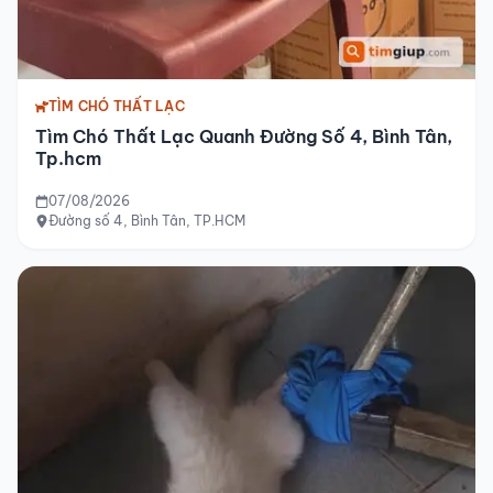
TÌM CHÓ THẤT LẠC
Tìm Chó Thất Lạc Quanh Đường Số 4, Bình Tân,
Tp.hcm
07/08/2026
Đường số 4, Bình Tân, TP.HCM