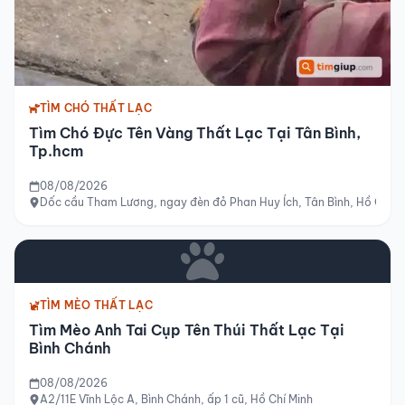
TÌM CHÓ THẤT LẠC
Tìm Chó Đực Tên Vàng Thất Lạc Tại Tân Bình,
Tp.hcm
08/08/2026
Dốc cầu Tham Lương, ngay đèn đỏ Phan Huy Ích, Tân Bình, Hồ Chí M
TÌM MÈO THẤT LẠC
Tìm Mèo Anh Tai Cụp Tên Thúi Thất Lạc Tại
Bình Chánh
08/08/2026
A2/11E Vĩnh Lộc A, Bình Chánh, ấp 1 cũ, Hồ Chí Minh