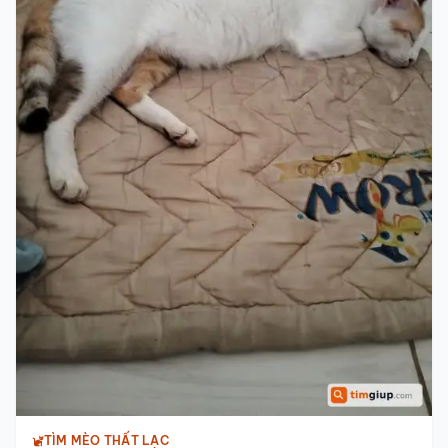
TÌM MÈO THẤT LẠC