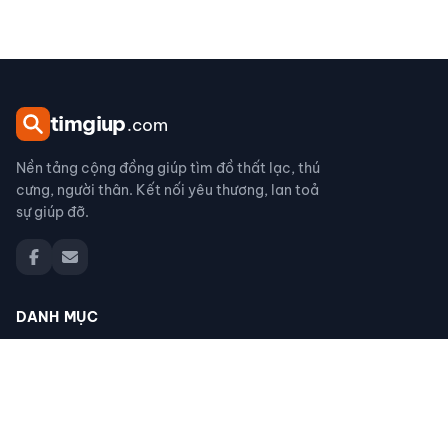
tim
giup
.com
Nền tảng cộng đồng giúp tìm đồ thất lạc, thú
cưng, người thân. Kết nối yêu thương, lan toả
sự giúp đỡ.
DANH MỤC
Đồ thất lạc
Thú cưng thất lạc
Người thân thất lạc
Đồ nhặt được