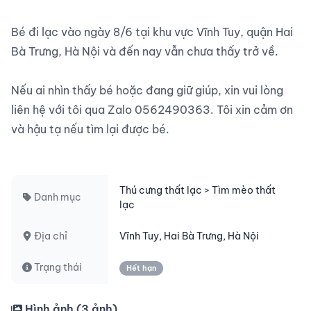
Bé đi lạc vào ngày 8/6 tại khu vực Vĩnh Tuy, quận Hai 
Bà Trưng, Hà Nội và đến nay vẫn chưa thấy trở về.

Nếu ai nhìn thấy bé hoặc đang giữ giúp, xin vui lòng 
liên hệ với tôi qua Zalo 0562490363. Tôi xin cảm ơn 
và hậu tạ nếu tìm lại được bé.

Thú cưng thất lạc > Tìm mèo thất
Danh mục
lạc
Địa chỉ
Vĩnh Tuy, Hai Bà Trưng, Hà Nội
Trạng thái
Hết hạn
Hình ảnh (
3
ảnh)