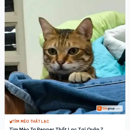
TÌM MÈO THẤT LẠC
Tìm Mèo Ta Pepper Thất Lạc Tại Quận 7,