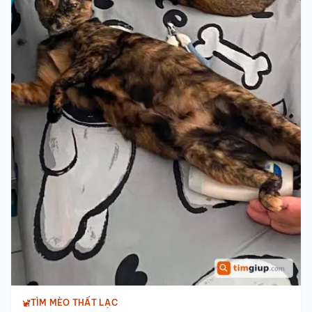
TÌM MÈO THẤT LẠC