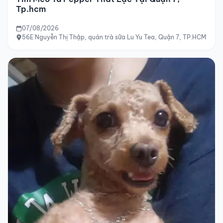
Tp.hcm
07/08/2026
56E Nguyễn Thị Thập, quán trà sữa Lu Yu Tea, Quận 7, TP.HCM