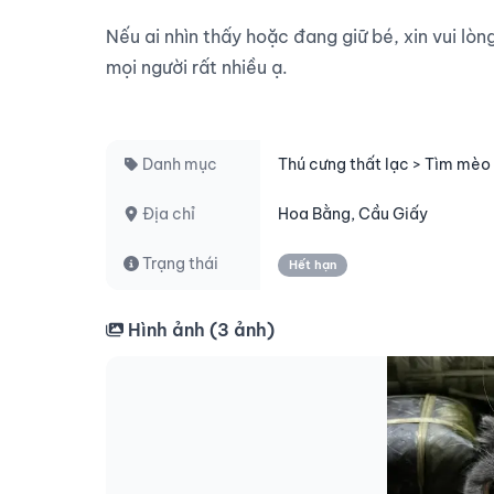
Nếu ai nhìn thấy hoặc đang giữ bé, xin vui lòn
mọi người rất nhiều ạ.

Danh mục
Thú cưng thất lạc > Tìm mèo 
Địa chỉ
Hoa Bằng, Cầu Giấy
Trạng thái
Hết hạn
Hình ảnh (
3
ảnh)