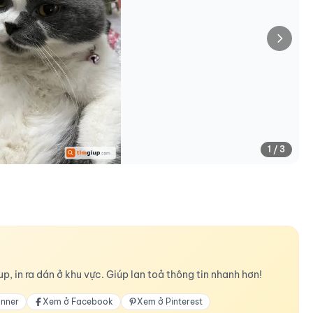
1 / 3
p, in ra dán ở khu vực. Giúp lan toả thông tin nhanh hơn!
anner
Xem ở Facebook
Xem ở Pinterest