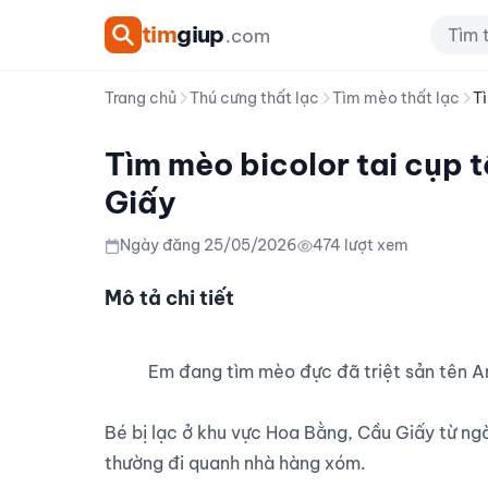
tim
giup
.com
Trang chủ
Thú cưng thất lạc
Tìm mèo thất lạc
Tì
Tìm mèo bicolor tai cụp 
Giấy
Ngày đăng 25/05/2026
474 lượt xem
Mô tả chi tiết
          Em đang tìm mèo đực đã triệt sản tên An, giống mèo bicolor tai cụp, nặng khoảng 3,8kg.

Bé bị lạc ở khu vực Hoa Bằng, Cầu Giấy từ n
thường đi quanh nhà hàng xóm.
