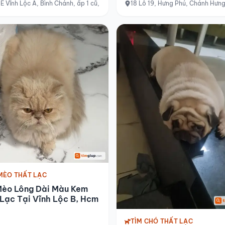
ình, Hồ Chí Minh
E Vĩnh Lộc A, Bình Chánh, ấp 1 cũ, Hồ Chí Minh
18 Lô 19, Hưng Phú, Chánh Hưn
MÈO THẤT LẠC
Mèo Lông Dài Màu Kem
Lạc Tại Vĩnh Lộc B, Hcm
TÌM CHÓ THẤT LẠC