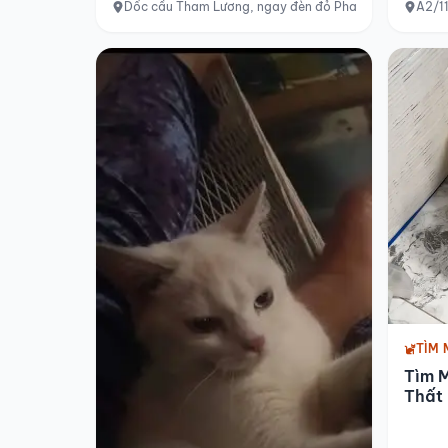
Dốc cầu Tham Lương, ngay đèn đỏ Phan Huy Ích, Tân B
A2/11
TÌM 
Tìm 
Thất 