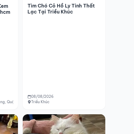
Tìm Chó Cỏ Hồ Ly Tinh Thất
Kem
Lạc Tại Triều Khúc
.hcm
08/08/2026
ng, Quận 7, TP.HCM
Triều Khúc