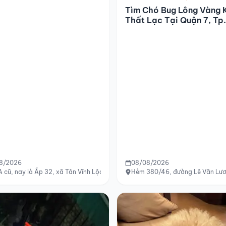
Tìm Chó Bug Lông Vàng 
Thất Lạc Tại Quận 7, Tp
8/2026
08/08/2026
 cũ, nay là Ấp 32, xã Tân Vĩnh Lộc, HCM
Hẻm 380/46, đường Lê Văn Lươ