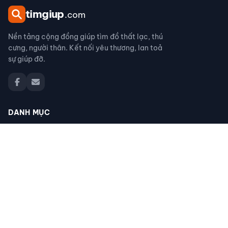
tim
giup
.com
Nền tảng cộng đồng giúp tìm đồ thất lạc, thú
cưng, người thân. Kết nối yêu thương, lan toả
sự giúp đỡ.
DANH MỤC
Đồ thất lạc
Thú cưng thất lạc
Người thân thất lạc
Đồ nhặt được
Cộng đồng giúp đỡ
Tìm giấy tờ
Tìm chó mèo thất lạc