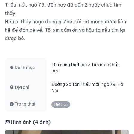
Triều mới, ngõ 79, đến nay đã gần 2 ngày chưa tìm 
thấy.

Nếu ai thấy hoặc đang giữ bé, tôi rất mong được liên 
hệ để đón bé về. Tôi xin cảm ơn và hậu tạ nếu tìm lại 
được bé.

Thú cưng thất lạc > Tìm mèo thất
Danh mục
lạc
Đường 25 Tân Triều mới, ngõ 79, Hà
Địa chỉ
Nội
Trạng thái
Hết hạn
Hình ảnh (
4
ảnh)