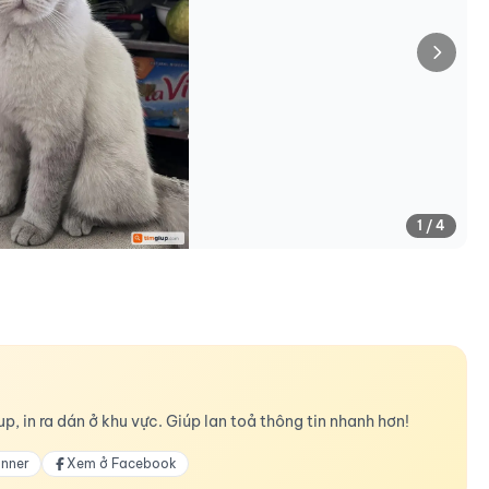
1 / 4
p, in ra dán ở khu vực. Giúp lan toả thông tin nhanh hơn!
anner
Xem ở Facebook