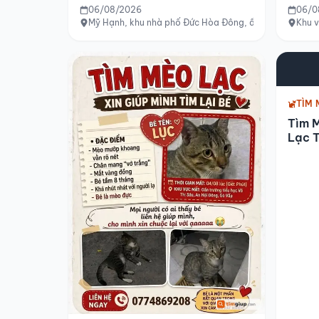
06/08/2026
06/0
Mỹ Hạnh, khu nhà phố Đức Hòa Đông, ấp 4, Tây Ninh
Khu 
TÌM 
Tìm M
Lạc T