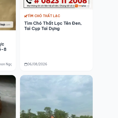
TÌM CHÓ THẤT LẠC
Tìm Chó Thất Lạc Tên Đen,
Tai Cụp Tai Dựng
ực
5-8
non Ngọc Lan 2, Long Bình, Biên Hòa
06/08/2026