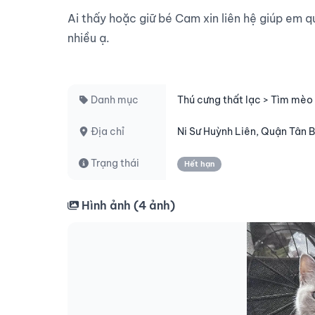
Ai thấy hoặc giữ bé Cam xin liên hệ giúp em qu
nhiều ạ.

Danh mục
Thú cưng thất lạc > Tìm mèo 
Địa chỉ
Ni Sư Huỳnh Liên, Quận Tân 
Trạng thái
Hết hạn
Hình ảnh (
4
ảnh)