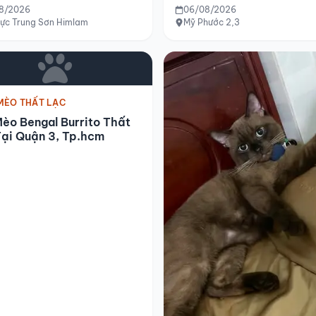
8/2026
06/08/2026
vực Trung Sơn Himlam
Mỹ Phước 2,3
MÈO THẤT LẠC
èo Bengal Burrito Thất
ại Quận 3, Tp.hcm