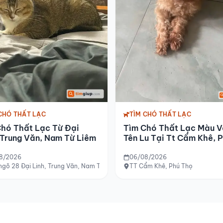
CHÓ THẤT LẠC
TÌM CHÓ THẤT LẠC
Chó Thất Lạc Từ Đại
Tìm Chó Thất Lạc Màu 
 Trung Văn, Nam Từ Liêm
Tên Lu Tại Tt Cẩm Khê, 
Thọ
8/2026
06/08/2026
ngõ 28 Đại Linh, Trung Văn, Nam Từ Liêm
TT Cẩm Khê, Phú Thọ