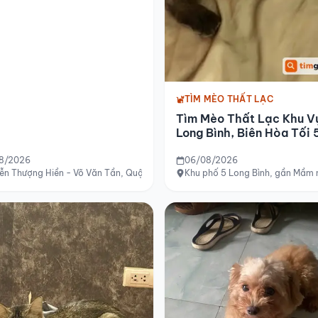
TÌM MÈO THẤT LẠC
Tìm Mèo Thất Lạc Khu V
Long Bình, Biên Hòa Tối 
8/2026
06/08/2026
 Gò Vấp
ễn Thượng Hiền - Võ Văn Tần, Quận 3, TP.HCM
Khu phố 5 Long Bình, gần Mầm 