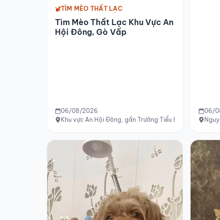
TÌM MÈO THẤT LẠC
Tìm Mèo Thất Lạc Khu Vực An
Hội Đông, Gò Vấp
06/08/2026
06/0
Khu vực An Hội Đông, gần Trường Tiểu học Võ Thị Sáu,
Nguy