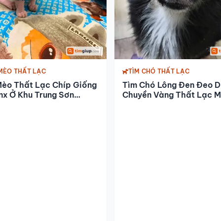
MÈO THẤT LẠC
TÌM CHÓ THẤT LẠC
Mèo Thất Lạc Chíp Giống
Tìm Chó Lông Đen Đeo 
nx Ở Khu Trung Sơn
Chuyền Vàng Thất Lạc M
am
Phước 2,3