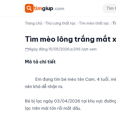
tim
giup
.com
Trang chủ
Thú cưng thất lạc
Tìm mèo thất lạc
Tì
Tìm mèo lông trắng mắt x
Ngày đăng 15/05/2026
296 lượt xem
Mô tả chi tiết
          Em đang tìm bé mèo tên Cam, 4 tuổi, mèo cái lông trắng, mắt xanh hơi lé. Lông bé nhìn hơi bẩn 
nên khá dễ nhận ra.

Bé bị lạc ngày 03/04/2026 tại khu vực đường 
lạc trên mái tôn rồi mất dấu.
