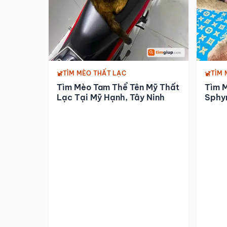
TÌM MÈO THẤT LẠC
TÌM 
Tìm Mèo Tam Thể Tên Mỹ Thất
Tìm 
Lạc Tại Mỹ Hạnh, Tây Ninh
Sphy
Himl