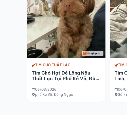
TÌM CHÓ THẤT LẠC
TÌM 
Tìm Chó Hạt Dẻ Lông Nâu
Tìm 
Thất Lạc Tại Phố Kẻ Vẽ, Đông
Linh,
Ngạc
06/08/2026
06/0
phố Kẻ Vẽ, Đông Ngạc
Số 7 