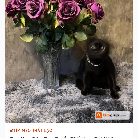
TÌM MÈO THẤT LẠC