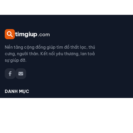
tim
giup
.com
Nền tảng cộng đồng giúp tìm đồ thất lạc, thú
cưng, người thân. Kết nối yêu thương, lan toả
sự giúp đỡ.
DANH MỤC
Đồ thất lạc
Thú cưng thất lạc
Người thân thất lạc
Đồ nhặt được