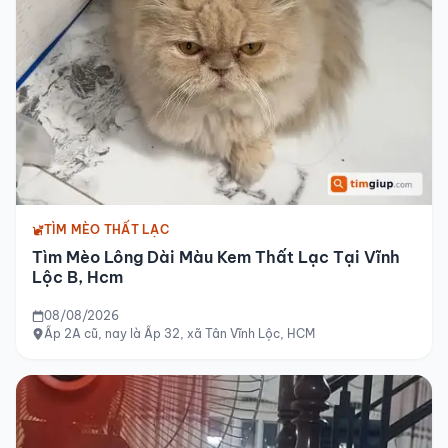
TÌM MÈO THẤT LẠC
Tìm Mèo Lông Dài Màu Kem Thất Lạc Tại Vĩnh
Lộc B, Hcm
08/08/2026
Ấp 2A cũ, nay là Ấp 32, xã Tân Vĩnh Lộc, HCM