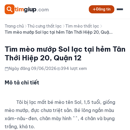
tim
giup
.com
Đăng tin
Trang chủ
Thú cưng thất lạc
Tìm mèo thất lạc
Tìm mèo mướp Sol lạc tại hẻm Tân Thới Hiệp 20, Quậ...
Tìm mèo mướp Sol lạc tại hẻm Tân
Thới Hiệp 20, Quận 12
Ngày đăng 09/06/2026
394 lượt xem
Mô tả chi tiết
          Tôi bị lạc mất bé mèo tên Sol, 1,5 tuổi, giống 
mèo mướp, đực chưa triệt sản. Bé lông ngắn màu 
xám-nâu-đen, chân mày hình ^^, 4 chân và bụng 
trắng, khá to.
