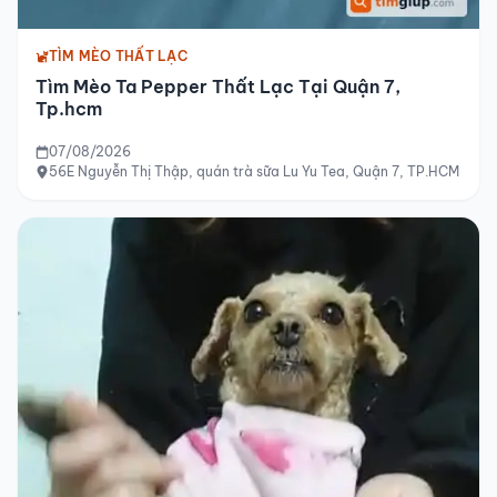
TÌM MÈO THẤT LẠC
Tìm Mèo Ta Pepper Thất Lạc Tại Quận 7,
Tp.hcm
07/08/2026
56E Nguyễn Thị Thập, quán trà sữa Lu Yu Tea, Quận 7, TP.HCM