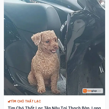
TÌM CHÓ THẤT LẠC
Tìm Chó Thất Lạc Tên Nâu Tại Thạch Bàn, Long