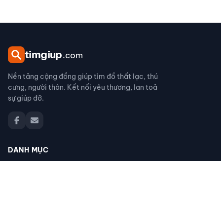
tim
giup
.com
Nền tảng cộng đồng giúp tìm đồ thất lạc, thú
cưng, người thân. Kết nối yêu thương, lan toả
sự giúp đỡ.
DANH MỤC
Đồ thất lạc
Thú cưng thất lạc
Người thân thất lạc
Đồ nhặt được