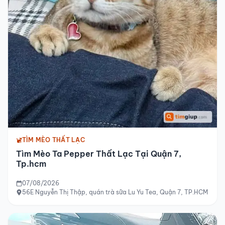
TÌM MÈO THẤT LẠC
Tìm Mèo Ta Pepper Thất Lạc Tại Quận 7,
Tp.hcm
07/08/2026
56E Nguyễn Thị Thập, quán trà sữa Lu Yu Tea, Quận 7, TP.HCM