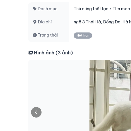
Danh mục
Thú cưng thất lạc > Tìm mèo 
Địa chỉ
ngõ 3 Thái Hà, Đống Đa, Hà 
Trạng thái
Hết hạn
Hình ảnh (
3
ảnh)