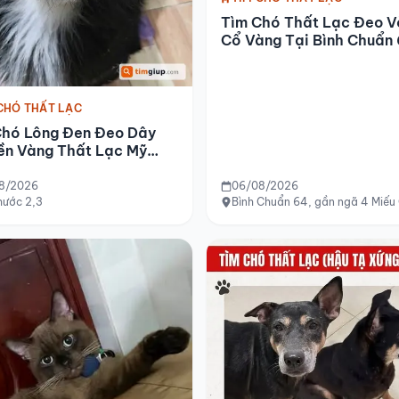
Tìm Chó Thất Lạc Đeo V
Cổ Vàng Tại Bình Chuẩn
CHÓ THẤT LẠC
Chó Lông Đen Đeo Dây
ền Vàng Thất Lạc Mỹ
c 2,3
8/2026
06/08/2026
hước 2,3
Bình Chuẩn 64, gần ngã 4 Miếu