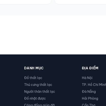
DANH MỤC
ĐỊA ĐIỂM
Đồ thất lạc
Hà Nội
Thú cưng thất lạc
TP. Hồ Chí Min
Người thân thất lạc
Đà Nẵng
Đồ nhặt được
Hải Phòng
Cộng đồng giúp đỡ
Cần Thơ