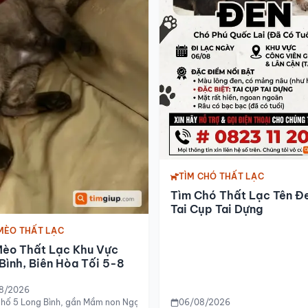
TÌM CHÓ THẤT LẠC
Tìm Chó Thất Lạc Tên Đ
Tai Cụp Tai Dựng
MÈO THẤT LẠC
Mèo Thất Lạc Khu Vực
Bình, Biên Hòa Tối 5-8
8/2026
hố 5 Long Bình, gần Mầm non Ngọc Lan 2, Long Bình, Biên Hòa
06/08/2026