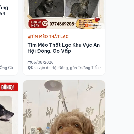
òng
 64
TÌM MÈO THẤT LẠC
Tìm Mèo Thất Lạc Khu Vực An
Hội Đông, Gò Vấp
06/08/2026
 Ông Cù
Khu vực An Hội Đông, gần Trường Tiểu học Võ Thị Sáu, Gò