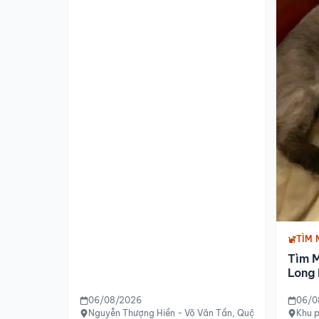
TÌM 
Tìm 
Long 
06/08/2026
06/0
Nguyễn Thượng Hiền - Võ Văn Tần, Quận 3, TP.HCM
Khu p