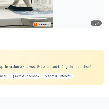
1 / 3
p, in ra dán ở khu vực. Giúp lan toả thông tin nhanh hơn!
anner
Xem ở Facebook
Xem ở Pinterest