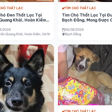
TÌM CHÓ THẤT LẠC
CHÓ THẤT LẠC
Tìm Chó Thất Lạc Tại Đ
Chó Đen Thất Lạc Tại
Bạch Đằng, Mong Được 
Quang Khải, Hoàn Kiếm,
Đỡ
ội
8/2026
06/08/2026
rần Quang Khải, Hoàn Kiếm, Hà Nội
Bạch Đằng
TÌM CHÓ THẤT LẠC