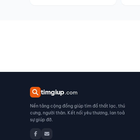
tim
giup
.com
Nền tảng cộng đồng giúp tìm đồ thất lạc, thú
cưng, người thân. Kết nối yêu thương, lan toả
sự giúp đỡ.