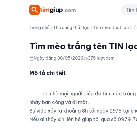
tim
giup
.com
Trang chủ
Thú cưng thất lạc
Tìm mèo thất lạc
Tì
Tìm mèo trắng tên TIN lạ
Ngày đăng 30/05/2026
375 lượt xem
Mô tả chi tiết
          Tôi nhờ mọi người giúp đỡ tìm mèo trắng tên “TIN”, nặng khoảng 3kg, 2 tuổi 5 tháng. Mèo đã 
nhảy ban công và đi mất.

Sự việc xảy ra khoảng 8h tối ngày 29/5 tại kh
Nếu ai thấy xin liên hệ giúp tôi qua số 097917