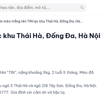
m mèo trắng tên TIN lạc khu Thái Hà, Đống Đa, Hà...
c khu Thái Hà, Đống Đa, Hà Nội
u ngõ 3 Thái Hà và ngõ 218 Tây Sơn, Đống Đa, Hà Nội.

6777. Gia đình xin cảm ơn và hậu tạ.
