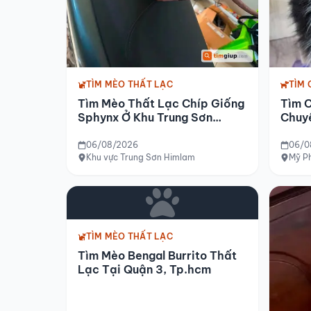
TÌM MÈO THẤT LẠC
TÌM 
Tìm Mèo Thất Lạc Chíp Giống
Tìm 
Sphynx Ở Khu Trung Sơn
Chuy
Himlam
Phướ
06/08/2026
06/0
Khu vực Trung Sơn Himlam
Mỹ P
TÌM MÈO THẤT LẠC
Tìm Mèo Bengal Burrito Thất
Lạc Tại Quận 3, Tp.hcm