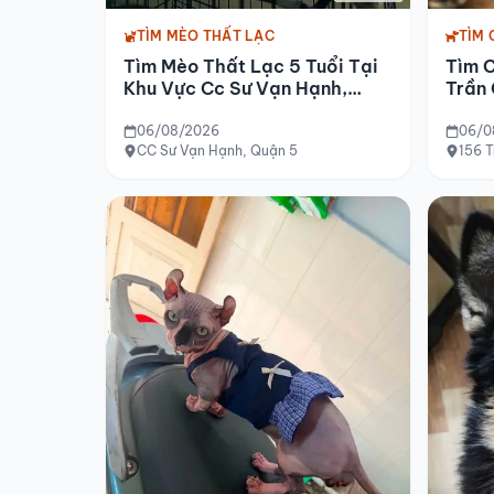
TÌM MÈO THẤT LẠC
TÌM 
Tìm Mèo Thất Lạc 5 Tuổi Tại
Tìm 
Khu Vực Cc Sư Vạn Hạnh,
Trần 
Quận 5
Hà N
06/08/2026
06/0
CC Sư Vạn Hạnh, Quận 5
156 T