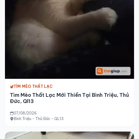
TÌM MÈO THẤT LẠC
Tìm Mèo Thất Lạc Mới Thiến Tại Bình Triệu, Thủ
Đức, Ql13
07/08/2026
Bình Triệu - Thủ Đức - QL13