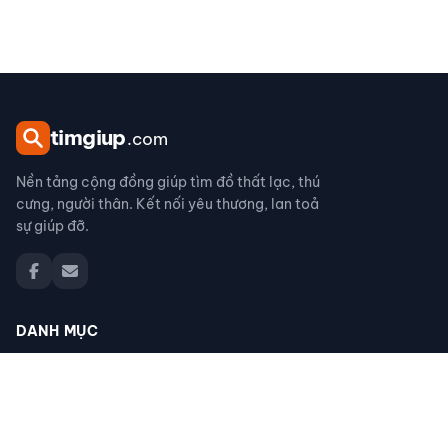
tim
giup
.com
Nền tảng cộng đồng giúp tìm đồ thất lạc, thú
cưng, người thân. Kết nối yêu thương, lan toả
sự giúp đỡ.
DANH MỤC
Đồ thất lạc
Thú cưng thất lạc
Người thân thất lạc