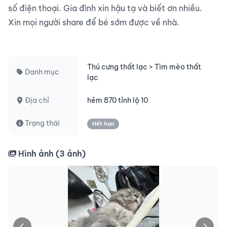
số điện thoại. Gia đình xin hậu tạ và biết ơn nhiều.

Xin mọi người share để bé sớm được về nhà.

Thú cưng thất lạc > Tìm mèo thất
Danh mục
lạc
Địa chỉ
hẻm 870 tỉnh lộ 10
Trạng thái
Hết hạn
Hình ảnh (
3
ảnh)