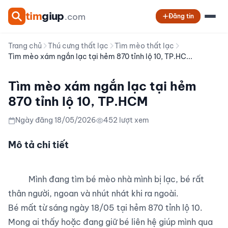
tim
giup
.com
Đăng tin
Trang chủ
Thú cưng thất lạc
Tìm mèo thất lạc
Tìm mèo xám ngắn lạc tại hẻm 870 tỉnh lộ 10, TP.HC...
Tìm mèo xám ngắn lạc tại hẻm
870 tỉnh lộ 10, TP.HCM
Ngày đăng 18/05/2026
452 lượt xem
Mô tả chi tiết
          Mình đang tìm bé mèo nhà mình bị lạc, bé rất 
thân người, ngoan và nhút nhát khi ra ngoài.

Bé mất từ sáng ngày 18/05 tại hẻm 870 tỉnh lộ 10.

Mong ai thấy hoặc đang giữ bé liên hệ giúp mình qua 