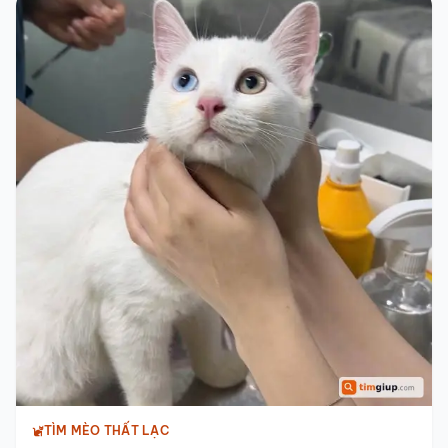
TÌM MÈO THẤT LẠC