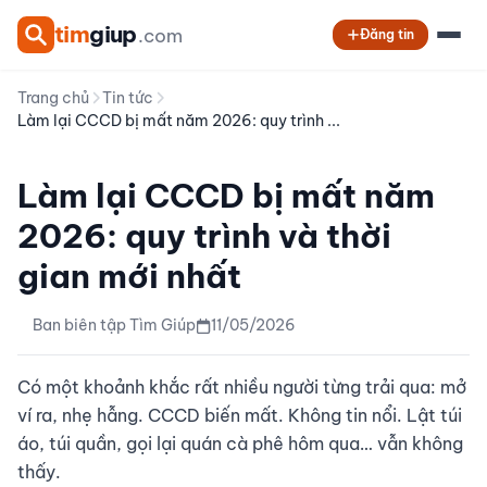
tim
giup
.com
Đăng tin
Trang chủ
Tin tức
Làm lại CCCD bị mất năm 2026: quy trình ...
Làm lại CCCD bị mất năm
2026: quy trình và thời
gian mới nhất
Ban biên tập Tìm Giúp
11/05/2026
Có một khoảnh khắc rất nhiều người từng trải qua: mở
ví ra, nhẹ hẫng. CCCD biến mất. Không tin nổi. Lật túi
áo, túi quần, gọi lại quán cà phê hôm qua… vẫn không
thấy.