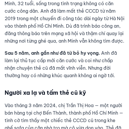
Minh, 32 tuổi, sống trong tình trạng không có căn
cước công dân. Anh đã làm mất thẻ CCCD từ năm
2019 trong một chuyến đi công tác dài ngày từ Hà Nội
vào thành phố Hồ Chí Minh. Dù đã trình báo công an,
đăng thông báo trên mạng xã hội và thậm chí quay lại
những nơi từng ghé qua, anh Minh vẫn không tìm được.
Sau 5 năm, anh gần như đã từ bỏ hy vọng.
Anh đã
làm lại thủ tục cấp mới căn cước và coi như chấp
nhận chuyện thẻ cũ đã mất vĩnh viễn. Nhưng đời
thường hay có những khúc quanh không ai ngờ tới.
Người xa lạ và tấm thẻ cũ kỹ
Vào tháng 3 năm 2024, chị Trần Thị Hoa — một người
bán hàng tại chợ Bến Thành, thành phố Hồ Chí Minh —
tình cờ tìm thấy một chiếc thẻ CCCD cũ trong khe
ghế sofa của căn nhà trọ mà cô vừa dọn vào. Thẻ đã