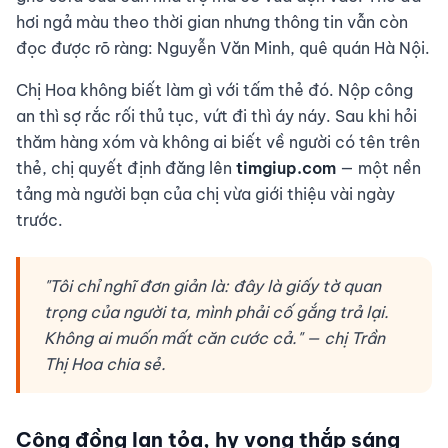
hơi ngả màu theo thời gian nhưng thông tin vẫn còn
đọc được rõ ràng: Nguyễn Văn Minh, quê quán Hà Nội.
Chị Hoa không biết làm gì với tấm thẻ đó. Nộp công
an thì sợ rắc rối thủ tục, vứt đi thì áy náy. Sau khi hỏi
thăm hàng xóm và không ai biết về người có tên trên
thẻ, chị quyết định đăng lên
timgiup.com
— một nền
tảng mà người bạn của chị vừa giới thiệu vài ngày
trước.
"Tôi chỉ nghĩ đơn giản là: đây là giấy tờ quan
trọng của người ta, mình phải cố gắng trả lại.
Không ai muốn mất căn cước cả." — chị Trần
Thị Hoa chia sẻ.
Cộng đồng lan tỏa, hy vọng thắp sáng