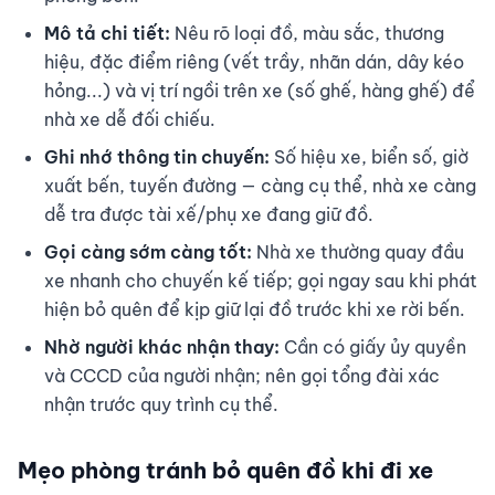
Mô tả chi tiết:
Nêu rõ loại đồ, màu sắc, thương
hiệu, đặc điểm riêng (vết trầy, nhãn dán, dây kéo
hỏng...) và vị trí ngồi trên xe (số ghế, hàng ghế) để
nhà xe dễ đối chiếu.
Ghi nhớ thông tin chuyến:
Số hiệu xe, biển số, giờ
xuất bến, tuyến đường — càng cụ thể, nhà xe càng
dễ tra được tài xế/phụ xe đang giữ đồ.
Gọi càng sớm càng tốt:
Nhà xe thường quay đầu
xe nhanh cho chuyến kế tiếp; gọi ngay sau khi phát
hiện bỏ quên để kịp giữ lại đồ trước khi xe rời bến.
Nhờ người khác nhận thay:
Cần có giấy ủy quyền
và CCCD của người nhận; nên gọi tổng đài xác
nhận trước quy trình cụ thể.
Mẹo phòng tránh bỏ quên đồ khi đi xe