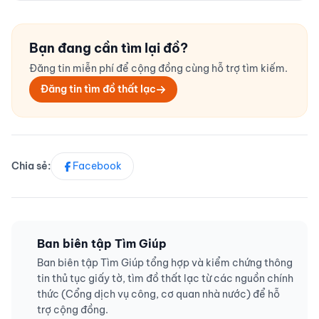
Chưa có quy định thống nhất công bố; thực tế
nhà xe/tổ bảo vệ thường giữ vài ngày đến vài
tuần tùy giá trị món đồ. Nên liên hệ càng sớm
Bạn đang cần tìm lại đồ?
càng tốt.
Đăng tin miễn phí để cộng đồng cùng hỗ trợ tìm kiếm.
Đăng tin tìm đồ thất lạc
Chia sẻ:
Facebook
Ban biên tập Tìm Giúp
Ban biên tập Tìm Giúp tổng hợp và kiểm chứng thông
tin thủ tục giấy tờ, tìm đồ thất lạc từ các nguồn chính
thức (Cổng dịch vụ công, cơ quan nhà nước) để hỗ
trợ cộng đồng.