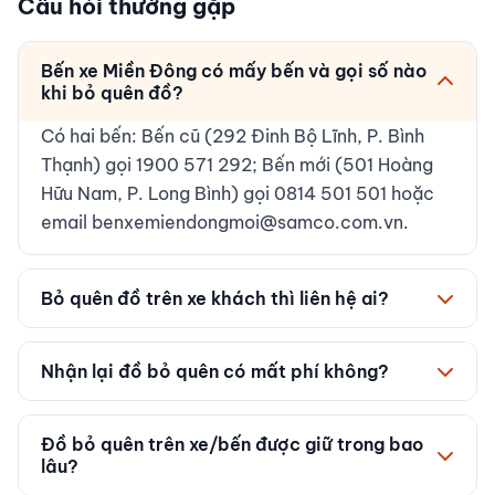
Câu hỏi thường gặp
Bến xe Miền Đông có mấy bến và gọi số nào
khi bỏ quên đồ?
Có hai bến: Bến cũ (292 Đinh Bộ Lĩnh, P. Bình
Thạnh) gọi 1900 571 292; Bến mới (501 Hoàng
Hữu Nam, P. Long Bình) gọi 0814 501 501 hoặc
email benxemiendongmoi@samco.com.vn.
Bỏ quên đồ trên xe khách thì liên hệ ai?
Liên hệ ngay nhà xe theo số điện thoại in trên vé
vì đồ để quên trên xe thường do nhà xe giữ;
Nhận lại đồ bỏ quên có mất phí không?
đồng thời báo tổng đài bến để được hỗ trợ đối
Hiện chưa có quy định công bố về phí nhận lại.
chiếu.
Nên hỏi rõ khi gọi tổng đài hoặc liên hệ trực tiếp
Đồ bỏ quên trên xe/bến được giữ trong bao
lâu?
nhà xe.