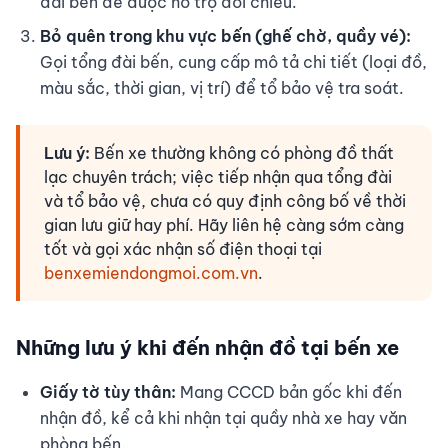
đài bến để được hỗ trợ đối chiếu.
Bỏ quên trong khu vực bến (ghế chờ, quầy vé):
Gọi tổng đài bến, cung cấp mô tả chi tiết (loại đồ,
màu sắc, thời gian, vị trí) để tổ bảo vệ tra soát.
Lưu ý:
Bến xe thường không có phòng đồ thất
lạc chuyên trách; việc tiếp nhận qua tổng đài
và tổ bảo vệ, chưa có quy định công bố về thời
gian lưu giữ hay phí. Hãy liên hệ càng sớm càng
tốt và gọi xác nhận số điện thoại tại
benxemiendongmoi.com.vn
.
Những lưu ý khi đến nhận đồ tại bến xe
Giấy tờ tùy thân:
Mang CCCD bản gốc khi đến
nhận đồ, kể cả khi nhận tại quầy nhà xe hay văn
phòng bến.